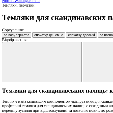
Nordic-Walking.com.ua
Темляки, перчатки
Темляки для скандинавских 
Сортування:
за популярністю
спочатку дешевше
спочатку дорожчі
за назв
Відображення:
Темляки для скандинавських палиць: 
Темляк є найважливішим компонентом екіпірування для скандин
професійні темляки для скандинавських палиць є складними ан
передачу зусилля при відштовхуванні та дозволяє повністю роз