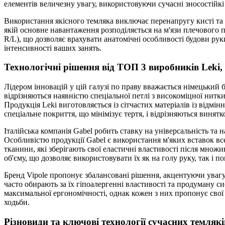
елементів величезну увагу, використовуючи сучасні зносостійк
Використання якісного темляка виключає перенапругу кисті та 
якій основне навантаження розподіляється на м'язи плечового 
R/L), що дозволяє врахувати анатомічні особливості будови рук
інтенсивності ваших занять.
Технологічні рішення від ТОП 3 виробників Leki, 
Лідером інновацій у цій галузі по праву вважається німецький
відрізняються наявністю спеціальної петлі з високоміцної нитк
Продукція Leki виготовляється із сітчастих матеріалів із від
спеціальне покриття, що мінімізує тертя, і відрізняються виня
Італійська компанія Gabel робить ставку на універсальність та 
Особливістю продукції Gabel є використання м'яких вставок все
тканини, які зберігають свої еластичні властивості після множ
об'єму, що дозволяє використовувати їх як на голу руку, так і п
Бренд Vipole пропонує збалансовані рішення, акцентуючи увагу н
часто обирають за їх гіпоалергенні властивості та продуману с
максимальної ергономічності, однак кожен з них пропонує свої 
ходьби.
Різновиди та ключові технології сучасних темлякі