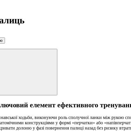
палиць
ою
ключовий елемент ефективного тренуван
авської ходьби, виконуючи роль сполучної ланки між рукою спор
атомічними конструкціями у формі «перчатки» або «напівперчат
кривати долоню у фазі повернення палиці назад без ризику втрат