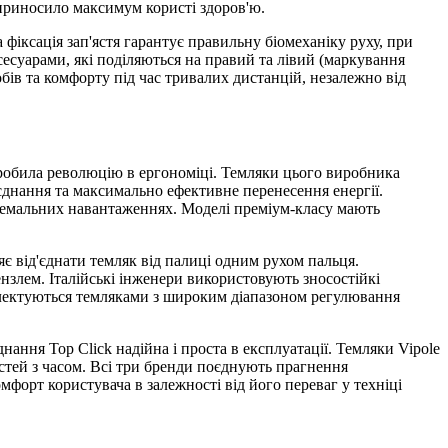
 приносило максимум користі здоров'ю.
фіксація зап'ястя гарантує правильну біомеханіку руху, при
сесуарами, які поділяються на правий та лівий (маркування
обів та комфорту під час тривалих дистанцій, незалежно від
 зробила революцію в ергономіці. Темляки цього виробника
'єднання та максимально ефективне перенесення енергії.
стремальних навантаженнях. Моделі преміум-класу мають
ляє від'єднати темляк від палиці одним рухом пальця.
нзлем. Італійські інженери використовують зносостійкі
ектуються темляками з широким діапазоном регулювання
нання Top Click надійна і проста в експлуатації. Темляки Vipole
остей з часом. Всі три бренди поєднують прагнення
мфорт користувача в залежності від його переваг у техніці