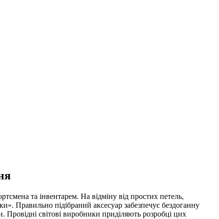
ня
тсмена та інвентарем. На відміну від простих петель,
ки». Правильно підібраний аксесуар забезпечує бездоганну
и. Провідні світові виробники приділяють розробці цих