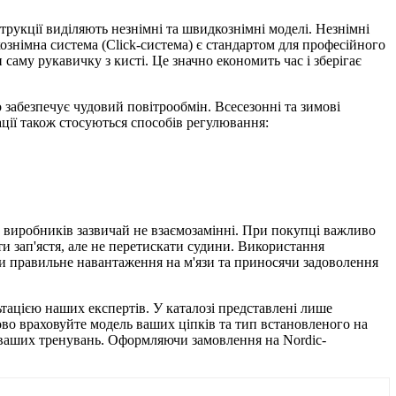
трукції виділяють незнімні та швидкознімні моделі. Незнімні
знімна система (Click-система) є стандартом для професійного
саму рукавичку з кисті. Це значно економить час і зберігає
о забезпечує чудовий повітрообмін. Всесезонні та зимові
ації також стосуються способів регулювання:
х виробників зазвичай не взаємозамінні. При покупці важливо
и зап'ястя, але не перетискати судини. Використання
и правильне навантаження на м'язи та приносячи задоволення
тацією наших експертів. У каталозі представлені лише
ково враховуйте модель ваших ціпків та тип встановленого на
ті ваших тренувань. Оформляючи замовлення на Nordic-