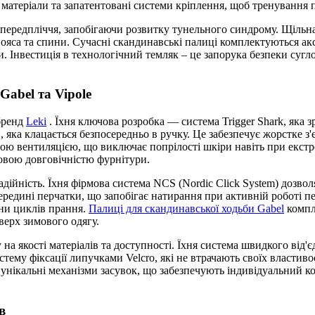
і матеріали та запатентовані системи кріплення, щоб тренування
передпліччя, запобігаючи розвитку тунельного синдрому. Щільна 
пояса та спини. Сучасні скандинавські палиці комплектуються ак
и. Інвестиція в технологічний темляк – це запорука безпеки сугл
Gabel та Vipole
 бренд
Leki
. Їхня ключова розробка — система Trigger Shark, яка
и, яка клацається безпосередньо в ручку. Це забезпечує жорстке з
мінною вентиляцією, що виключає попрілості шкіри навіть при ек
тковою довговічністю фурнітури.
надійність. Їхня фірмова система NCS (Nordic Click System) дозво
редині перчатки, що запобігає натирання при активній роботі пе
ини циклів прання.
Палиці для скандинавської ходьби Gabel
компл
оверх зимового одягу.
а якості матеріалів та доступності. Їхня система швидкого від'єд
истему фіксації липучками Velcro, які не втрачають своїх властив
унікальні механізми засувок, що забезпечують індивідуальний ко
в