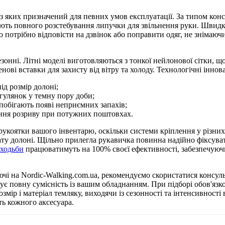
з яких призначений для певних умов експлуатації. За типом конс
ають повного розстебування липучки для звільнення руки. Швидко
отрібно відповісти на дзвінок або поправити одяг, не знімаючи 
зонні. Літні моделі виготовляються з тонкої нейлонової сітки, щ
ові вставки для захисту від вітру та холоду. Технологічні іннов
ід розмір долоні;
гулянок у темну пору доби;
апобігають появі неприємних запахів;
ання розриву при потужних поштовхах.
 рукоятки вашого інвентарю, оскільки системи кріплення у різни
ату долоні. Щільно прилегла рукавичка повинна надійно фіксуват
 ходьби
працюватимуть на 100% своєї ефективності, забезпечуюч
чі на Nordic-Walking.com.ua, рекомендуємо скористатися консуль
нтує повну сумісність із вашим обладнанням. При підборі обов'яз
змір і матеріал темляку, виходячи із сезонності та інтенсивнос
ть кожного аксесуара.