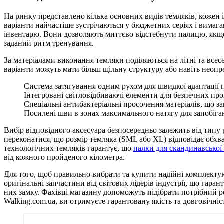
На ринку представлено кілька основних видів темляків, кожен і
варіанти найчастіше зустрічаються у бюджетних серіях і вимаг
інвентарю. Вони дозволяють миттєво відстебнути палицю, якщо п
заданий ритм тренування.
За матеріалами виконання темляки поділяються на літні та всесе
варіанти можуть мати більш щільну структуру або навіть неопрен
Система затягування одним рухом для швидкої адаптації п
Інтегровані світловідбиваючі елементи для безпечних про
Спеціальні антибактеріальні просочення матеріалів, що з
Посилені шви в зонах максимального натягу для запобіг
Вибір відповідного аксесуара безпосередньо залежить від типу
переконатися, що розмір темляка (SML або XL) відповідає обхв
технологічних темляків гарантує, що
палки для скандинавської
від кожного пройденого кілометра.
Для того, щоб правильно вибрати та купити надійні комплектую
оригінальні запчастини від світових лідерів індустрії, що гара
них замку. Фахівці магазину допоможуть підібрати потрібний ро
Walking.com.ua, ви отримуєте гарантовану якість та довговічніс