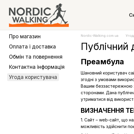
Перейти до основного контенту
С
Про магазин
Nordic-Walking.com.ua
Угод
Публічний 
Оплата і доставка
Обмін та повернення
Преамбула
Контактна інформація
Шановний користувач сай
Угода користувача
згодні з умовами викорис
Вашим беззастережною з
сторонами. Дана публічн
утриматися від використа
ВИЗНАЧЕННЯ ТЕ
1. Сайт – web-сайт, що н
можливість здійснити по