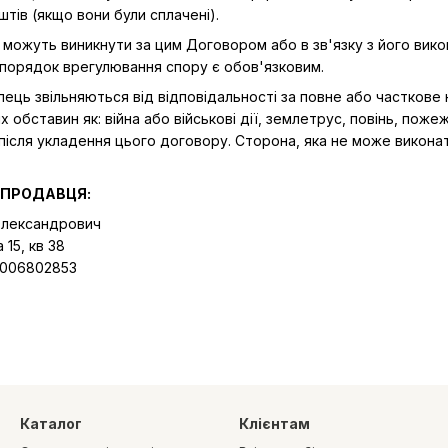
тів (якщо вони були сплачені).
 які можуть виникнути за цим Договором або в зв'язку з його 
порядок врегулювання спору є обов'язковим.
пець звільняються від відповідальності за повне або часткове
обставин як: війна або військові дії, землетрус, повінь, пожежа
після укладення цього договору. Сторона, яка не може виконат
 ПРОДАВЦЯ:
Олександрович
 15, кв 38
006802853
Каталог
Клієнтам