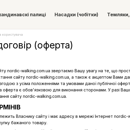
кандинавскі палиці
Насадки (чобітки)
Темляки,
а користувача
договір (оферта)
ту nordic-walking.com.ua звертаємо Вашу увагу на те, що прос
тання сайту nordic-walking.com.ua, а також є акцептом Вами д
годою з усіма положеннями та умовами даної публічної оферт
а оферта є обов'язковою для виконання сторонами. У разі Вашо
ння сайту nordic-walking.com.ua.
РМІНІВ
алежить Власнику сайту і має адресу в мережі Інтернет nordic-
купку бажаного товару.