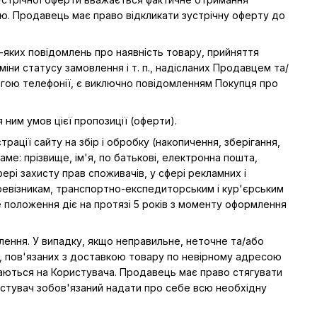
. Продавець має право відкликати зустрічну оферту до
яких повідомлень про наявність товару, прийняття
міни статусу замовлення і т. п., надісланих Продавцем та/
огою телефонії, є виключно повідомленням Покупця про
ним умов цієї пропозиції (оферти).
рації сайту на збір і обробку (накопичення, зберігання,
ме: прізвище, ім'я, по батькові, електронна пошта,
ері захисту прав споживачів, у сфері рекламних і
ревізникам, транспортно-експедиторським і кур'єрським
е положення діє на протязі 5 років з моменту оформлення
влення. У випадку, якщо неправильне, неточне та/або
, пов'язаних з доставкою товару по невірному адресою
даються на Користувача. Продавець має право стягувати
ристувач зобов'язаний надати про себе всю необхідну