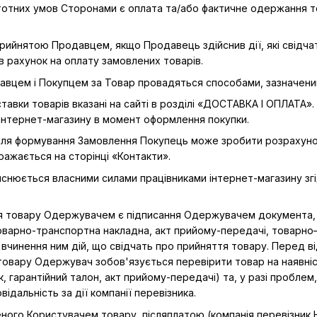
істотних умов Сторонами є оплата та/або фактичне одержання 
 прийнятою Продавцем, якщо Продавець здійснив дії, які свідч
в рахунок на оплату замовлених товарів.
одавцем і Покупцем за Товар провадяться способами, зазначени
оставки товарів вказані на сайті в розділі «ДОСТАВКА І ОПЛАТ
інтернет-магазину в момент оформлення покупки.
Після формування Замовлення Покупець може зробити розрахунок 
ражається на сторінці «Контакти».
йснюється власними силами працівниками інтернет-магазину згі
я товару Одержувачем є підписання Одержувачем документа,
оварно-транспортна накладна, акт прийому-передачі, товарн
чинення ним дій, що свідчать про прийняття товару. Перед ві
 товару Одержувач зобов'язується перевірити товар на наявні
, гарантійний талон, акт прийому-передачі) та, у разі проблем,
ідальність за дії компанії перевізника.
еного Користувачем товару, післяплатою (компанія перевізник 