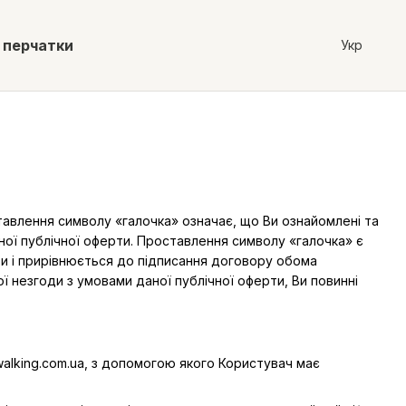
 перчатки
Укр
тавлення символу «галочка» означає, що Ви ознайомлені та
аної публічної оферти. Проставлення символу «галочка» є
и і прирівнюється до підписання договору обома
ї незгоди з умовами даної публічної оферти, Ви повинні
walking.com.ua, з допомогою якого Користувач має