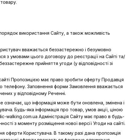
товару.
, порядок використання Сайту, а також можливість
Користувач вважається беззастережно і безумовно
я з умовами цього договору до реєстрації на Сайті та/
беззастережне прийняття угоди (у відповідності зі
а сайті Пропозицією має право зробити оферту Продавця
по телефону. Заповнення форми Замовлення вважається
ених у відповідному Реченні.
 Це означає, що інформація може бути оновлена, змінена і
ача. Будь-яка інформація про товар, умов акції, ціною
ic-walking.com.ua Адміністрація Сайту має право в будь-
ості з моменту розміщення нової версії Угоди на сайті.
ня оферти Користувача. В такому разі дана пропозиція
устрічної оферти вважається фактичне отримання