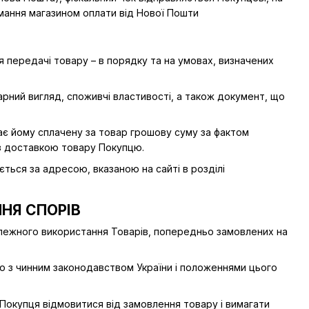
имання магазином оплати від Нової Пошти
ля передачі товару – в порядку та на умовах, визначених
рний вигляд, споживчі властивості, а також документ, що
тає йому сплачену за товар грошову суму за фактом
 з доставкою товару Покупцю.
ться за адресою, вказаною на сайті в розділі
НЯ СПОРІВ
належного використання Товарів, попередньо замовлених на
дно з чинним законодавством України і положеннями цього
Покупця відмовитися від замовлення товару і вимагати