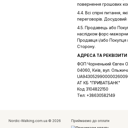
повернення грошових кош
4.4. Всі спірні питання,
переговорів. Досудовий 
4.5. Продавець або Поку
наслідком форс-мажорних 
Продавця і/або Покупця 
Сторону.
АДРЕСА ТА РЕКВІЗИТИ
ФОП Чорненький Євген 
04060, Київ, вул. Ольжича
UA943052990000026009
АТ КБ "ПРИВАТБАНК"
Код 3104822150
Тел: +38630582149
Nordic-Walking.com.ua © 2026
Приймаємо до оплати