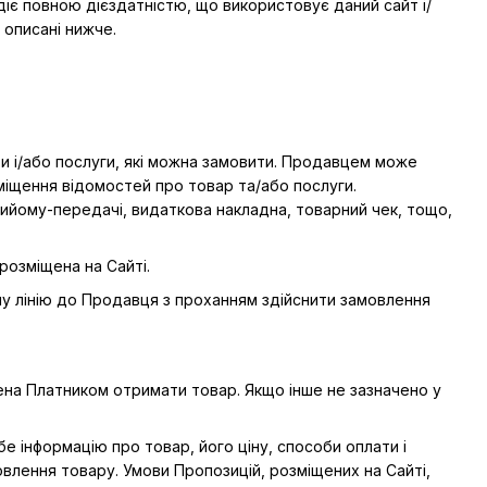
лодіє повною дієздатністю, що використовує даний сайт і/
 описані нижче.
ри і/або послуги, які можна замовити. Продавцем може
озміщення відомостей про товар та/або послуги.
йому-передачі, видаткова накладна, товарний чек, тощо,
 розміщена на Сайті.
чу лінію до Продавця з проханням здійснити замовлення
ена Платником отримати товар. Якщо інше не зазначено у
бе інформацію про товар, його ціну, способи оплати і
мовлення товару. Умови Пропозицій, розміщених на Сайті,