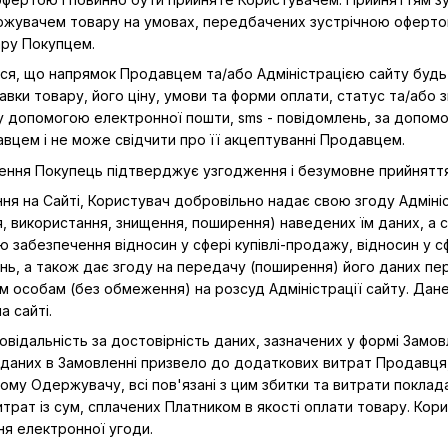
ржувачем товару на умовах, передбачених зустрічною офертою
ру Покупцем.
ся, що напрямок Продавцем та/або Адміністрацією сайту будь-
вки товару, його ціну, умови та форми оплати, статус та/або з
у допомогою електронної пошти, sms - повідомлень, за допом
цем і не може свідчити про її акцептуванні Продавцем.
ення Покупець підтверджує узгодження і безумовне прийняття 
ня на Сайті, Користувач добровільно надає свою згоду Адмініст
 використання, знищення, поширення) наведених їм даних, а са
 забезпечення відносин у сфері купівлі-продажу, відносин у сф
ь, а також дає згоду на передачу (поширення) його даних пе
тім особам (без обмеження) на розсуд Адміністрації сайту. Дан
а сайті.
повідальність за достовірність даних, зазначених у формі Замо
 даних в Замовленні призвело до додаткових витрат Продавця
ному Одержувачу, всі пов'язані з цим збитки та витрати покла
витрат із сум, сплачених Платником в якості оплати товару. Ко
ня електронної угоди.