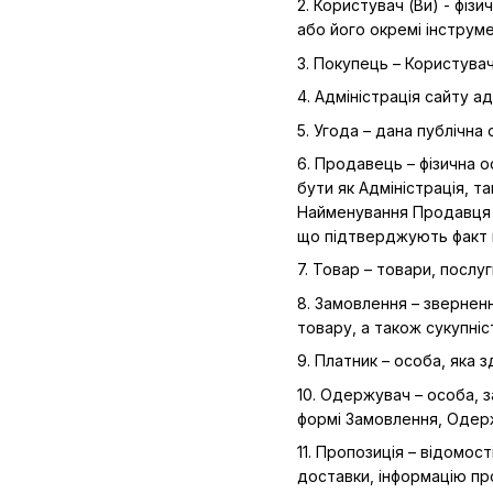
2. Користувач (Ви) - фіз
або його окремі інструме
3. Покупець – Користувач
4. Адміністрація сайту ад
5. Угода – дана публічна
6. Продавець – фізична 
бути як Адміністрація, т
Найменування Продавця в
що підтверджують факт п
7. Товар – товари, послуг
8. Замовлення – звернен
товару, а також сукупніс
9. Платник – особа, яка 
10. Одержувач – особа, 
формі Замовлення, Одер
11. Пропозиція – відомос
доставки, інформацію про