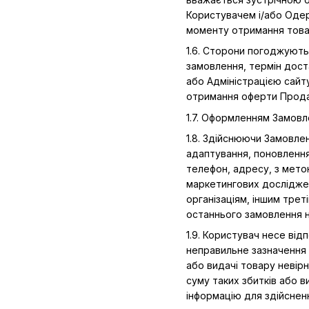
Користувачем і/або Оде
моменту отримання това
1.6. Сторони погоджують
замовлення, термін доста
або Адміністрацією сайт
отримання оферти Продав
1.7. Оформленням Замовл
1.8. Здійснюючи Замовлен
адаптування, поновлення,
телефон, адресу, з метою
маркетингових досліджен
організаціям, іншим тре
останнього замовлення н
1.9. Користувач несе від
неправильне зазначення
або видачі товару невір
суму таких збитків або 
інформацію для здійснен