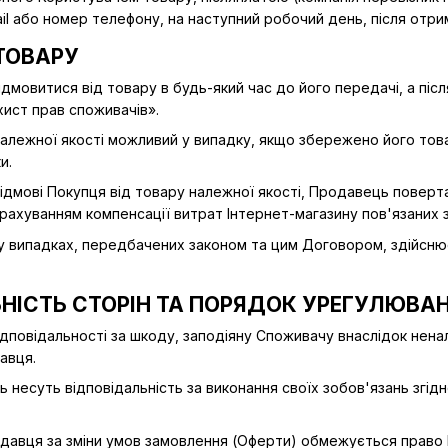
mail або номер телефону, на наступний робочий день, після отр
 ТОВАРУ
відмовитися від товару в будь-який час до його передачі, а піс
хист прав споживачів».
належної якості можливий у випадку, якщо збережено його това
и.
 відмові Покупця від товару належної якості, Продавець повер
рахуванням компенсації витрат Інтернет-магазину пов'язаних
 у випадках, передбачених законом та цим Договором, здійснює
ЬНІСТЬ СТОРІН ТА ПОРЯДОК УРЕГУЛЮВАН
відповідальності за шкоду, заподіяну Споживачу внаслідок не
авця.
ь несуть відповідальність за виконання своїх зобов'язань згі
родавця за зміни умов замовлення (Оферти) обмежується право 