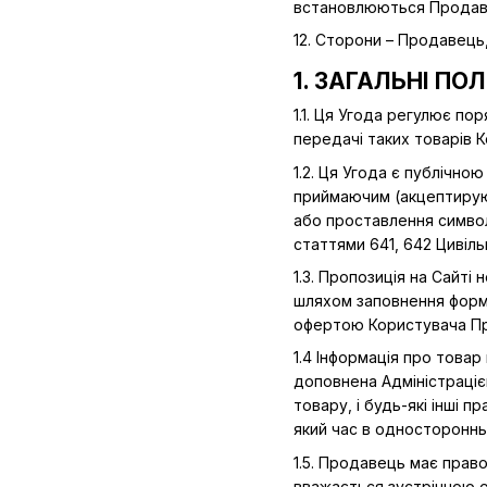
встановлюються Продавц
12. Сторони – Продавець
1. ЗАГАЛЬНІ П
1.1. Ця Угода регулює по
передачі таких товарів 
1.2. Ця Угода є публічн
приймаючим (акцептирующ
або проставлення символ
статтями 641, 642 Цивіль
1.3. Пропозиція на Сайт
шляхом заповнення форм
офертою Користувача Пр
1.4 Інформація про товар
доповнена Адміністраціє
товару, і будь-які інші 
який час в одностороннь
1.5. Продавець має прав
вважається зустрічною 