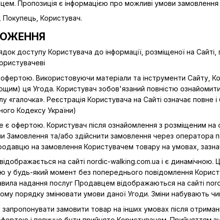
ем. Пропозиція є інформацією про можливі умови замовлення 
, Покупець, Користувач.
ОЛОЖЕННЯ
рядок доступу Користувача до інформації, розміщеної на Сайті
Користувачеві
ою офертою. Використовуючи матеріали та інструменти Сайту, 
им) ця Угода. Користувач зобов'язаний повністю ознайомитис
у «галочка». Реєстрація Користувача на Сайті означає повне і 
ного Кодексу України)
і не є офертою. Користувач після ознайомлення з розміщеним н
и Замовлення та/або здійснити замовлення через оператора 
одавцю на замовлення Користувачем товару на умовах, зазнач
 відображається на сайті nordic-walking.com.ua і є динамічною.
ю у будь-який момент без попереднього повідомлення Користув
правила надання послуг Продавцем відображаються на сайті nord
ому порядку змінювати умови даної Угоди. Зміни набувають чинн
о запропонувати замовити товар на інших умовах після отриман
офертою і повинно бути прийняте Користувачем. Прийняттям з