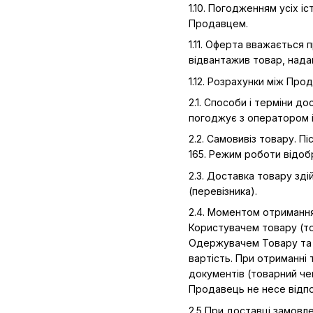
1.10. Погодженням усіх 
Продавцем.
1.11. Оферта вважається
відвантажив товар, нада
1.12. Розрахунки між Пр
2.1. Способи і терміни д
погоджує з оператором 
2.2. Самовивіз товару. 
165. Режим роботи відоб
2.3. Доставка товару зді
(перевізника).
2.4. Моментом отриманн
Користувачем товару (т
Одержувачем Товару та в
вартість. При отриманні
документів (товарний чек
Продавець не несе відпов
2.5 При доставці замовл