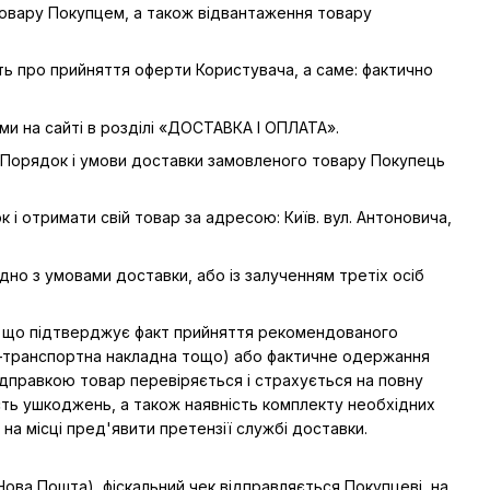
товару Покупцем, а також відвантаження товару
ать про прийняття оферти Користувача, а саме: фактично
ми на сайті в розділі «ДОСТАВКА І ОПЛАТА».
А». Порядок і умови доставки замовленого товару Покупець
і отримати свій товар за адресою: Київ. вул. Антоновича,
дно з умовами доставки, або із залученням третіх осіб
 що підтверджує факт прийняття рекомендованого
о–транспортна накладна тощо) або фактичне одержання
дправкою товар перевіряється і страхується на повну
сть ушкоджень, а також наявність комплекту необхідних
 на місці пред'явити претензії службі доставки.
Нова Пошта), фіскальний чек відправляється Покупцеві, на