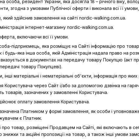
ична особа, резидент України, яка досягла 18 – річного віку, во
нти, згодна з умовами Публічної оферти і виконала всі її умови,
, який здійснив замовлення на сайті nordic-walking.com.ua.
міністрація інтернет-магазину nordic-walking.com.ua.
 оферта, включаючи всі її умови.
особа-підприємець, яка розміщує на Сайті інформацію про това
ак і будь-яка інша особа, якій Адміністрація надала право на р
казується в документах на передачу товару Покупцю (акт при
ередачі товару Покупцеві).
и, інші матеріальні і нематеріальні об'єкти, інформація про яких
ня Користувача через Сайт і/або за допомогою дзвінка на гаря
ть товарів, зазначених у замовленні Користувача.
здійснює оплату замовлення Користувача.
зазначена Платником у формі замовлення, як особи і уповноваж
жувачем є Платник.
ті про товар, розміщені Продавцем на Сайті, які включають в се
 знижки та акційні пропозиції на товар, а також інші умови за