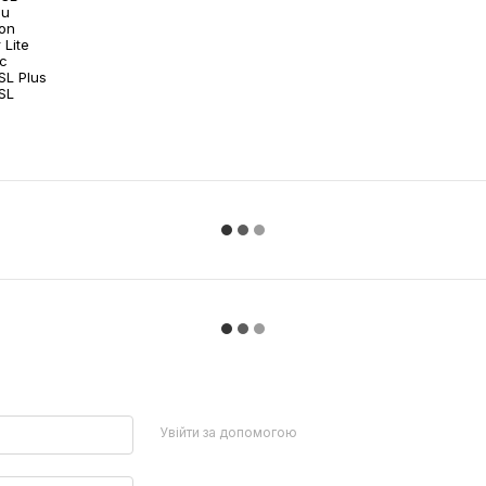
lu
bon
Технічні характеристики:
 Lite
ic
Матеріал: N Mesh (83% поліам
SL Plus
SL
Долоня: Amara SLT (60% нейл
Увійти за допомогою