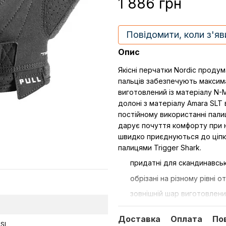
1 886 грн
Повідомити, коли з'яв
Опис
Якісні перчатки Nordic продум
пальців забезпечують максима
виготовлений із матеріалу N-
долоні з матеріалу Amara SLT 
постійному використанні пали
дарує почуття комфорту при но
швидко приєднуються до ціпка
палицями Trigger Shark.
придатні для скандинавсь
обрізані на різному рівні 
зовнішній шар виготовлени
поверхня долоні відводить 
Доставка
Оплата
По
система кріплення палиці T
 SL