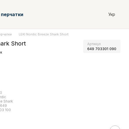
 перчатки
Укр
ерчатки
LEKI Nordic Breeze Shark Short
ark Short
Артикул
649 703301 090
ук