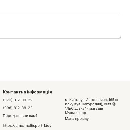
Контактна інформація
(073) 812-88-22
м. Київ. вул. Антоновича, 165 (з
боку вул. Загородня), біля Ⓜ️
(096) 812-88-22
"Либідська" - магазин
Мультиспорт
Передзвонити вам?
Мапа проїзду
https://t.me/multisport_kiev