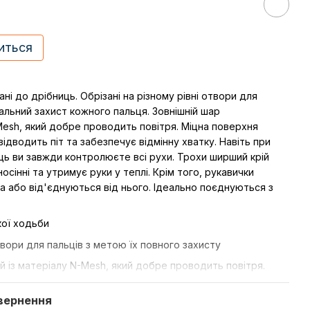
иться
ані до дрібниць. Обрізані на різному рівні отвори для
льний захист кожного пальця. Зовнішній шар
Mesh, який добре проводить повітря. Міцна поверхня
відводить піт та забезпечує відмінну хватку. Навіть при
ць ви завжди контролюєте всі рухи. Трохи ширший крій
сінні та утримує руки у теплі. Крім того, рукавички
 або від'єднуються від нього. Ідеально поєднуються з
кої ходьби
отвори для пальців з метою їх повного захисту
й із матеріалу N-Mesh, який добре проводить повітря.
піт та забезпечує відмінну хватку.
вернення
rigger Shark 2.0