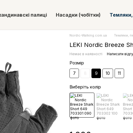
кандинавскі палиці
Насадки (чобітки)
Темляки,
Nordic-Walking.com.ua
Темляки, п
LEKI Nordic Breeze Sh
Немає в наявності
Написати відг
Розмір
7
8
9
10
11
Виберіть колір