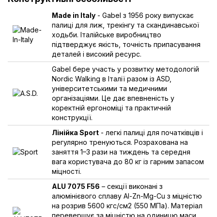
Made in Italy
- Gabel з 1956 року випускає
палиці для лиж, трекінгу та скандинавської
ходьби. Італійське виробництво
підтверджує якість, точність припасування
деталей і високий ресурс.
Gabel бере участь у розвитку методологій
Nordic Walking в Італії разом із ASD,
університетськими та медичними
організаціями. Це дає впевненість у
коректній ергономіці та практичній
конструкції.
Лінійка Sport
- легкі палиці для початківців і
регулярно тренуються. Розрахована на
заняття 1–3 рази на тиждень та середня
вага користувача до 80 кг із гарним запасом
міцності.
ALU 7075 F56
– секції виконані з
алюмінієвого сплаву Al-Zn-Mg-Cu з міцністю
на розрив 5600 кгс/см2 (550 МПа). Матеріал
перевершує за міцністю на одиницю маси