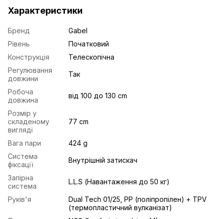
Характеристики
Бренд
Gabel
Рівень
Початковий
Конструкція
Телескопічна
Регулювання
Так
довжини
Робоча
від 100 до 130 cm
довжина
Розмір у
складеному
77 cm
вигляді
Вага пари
424 g
Система
Внутрішній затискач
фіксації
Запірна
L.L.S (Навантаження до 50 кг)
система
Руків'я
Dual Tech 01/25, PP (поліпропілен) + TPV
(термопластичний вулканізат)