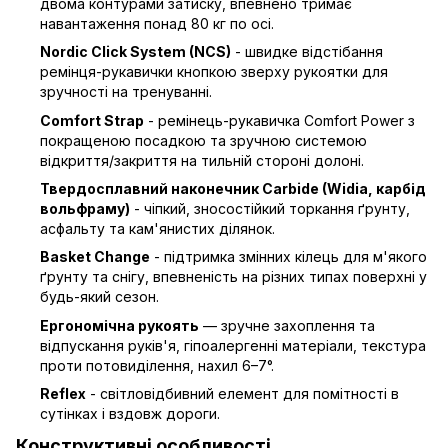
двома контурами затиску, впевнено тримає
навантаження понад 80 кг по осі.
Nordic Click System (NCS)
- швидке відстібання
ремінця-рукавички кнопкою зверху рукоятки для
зручності на тренуванні.
Comfort Strap
- ремінець-рукавичка Comfort Power з
покращеною посадкою та зручною системою
відкриття/закриття на тильній стороні долоні.
Твердосплавний наконечник Carbide (Widia, карбід
вольфраму)
- чіпкий, зносостійкий торкання ґрунту,
асфальту та кам'янистих ділянок.
Basket Change
- підтримка змінних кілець для м'якого
ґрунту та снігу, впевненість на різних типах поверхні у
будь-який сезон.
Ергономічна рукоять
— зручне захоплення та
відпускання руків'я, гіпоалергенні матеріали, текстура
проти потовиділення, нахил 6–7°.
Reflex
- світловідбивний елемент для помітності в
сутінках і вздовж дороги.
Конструктивні особливості