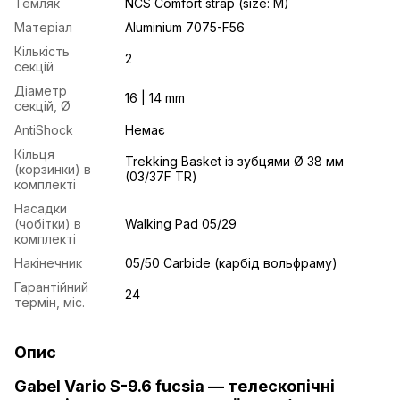
Темляк
NCS Comfort strap (size: M)
Матеріал
Aluminium 7075-F56
Кількість
2
секцій
Діаметр
16 | 14 mm
секцій, Ø
AntiShock
Немає
Кільця
Trekking Basket із зубцями Ø 38 мм
(корзинки) в
(03/37F TR)
комплекті
Насадки
(чобітки) в
Walking Pad 05/29
комплекті
Накінечник
05/50 Carbide (карбід вольфраму)
Гарантійний
24
термін, міс.
Опис
Gabel Vario S-9.6 fucsia — телескопічні