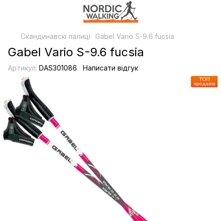
Скандинавскі палиці
Gabel Vario S-9.6 fucsia
Gabel Vario S-9.6 fucsia
Артикул:
DAS301086
Написати відгук
ТОП
продажів