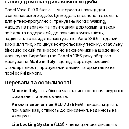
палиці для скандинавської ходьби
Gabel Vario S-9.6 fucsia — універсальні палиці для
скандинавської ходьби. Ця модель впевнено підходить
для фітнес-прогулянок і тренувань Nordic Walking,
маршрутів парками та ґрунтовими доріжками, а також
поїздок та подорожей, де важливі компактність,
надійність та швидкі налаштування. Vario S-9.6 – вдалий
вибір для тих, хто цінує контрольовану техніку, стабільну
фіксацію секцій та зносостійкі наконечники на щоденних
маршрутах. Виробництво Gabel з 1956 року зберігає
маркування
Made in Italy
, що підтверджує високий
стандарт якості, продуманий дизайн та орієнтацію на
професійні вимоги.
Переваги та особливості
Made in Italy
- стабільна якість виготовлення, акуратне
складання та довговічність.
Алюмінієвий сплав ALU 7075 F56
- висока міцність
при малій вазі, стійкість до окислення, надійність на
маршруті.
Lite Locking System (LLS)
- легка цангова фіксація з