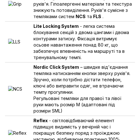
руків'я. Гіпоалергенні матеріали та текстура
знижують потовиділення. Руків'я сумісне з
темляками систем
NCS
та
FLS
.
Lite Locking System
- легка система
блокування секцій з двома цангами і двома
контурами затиску. Фіксація витримує
осьове навантаження понад 80 кг, що
забезпечує впевненість на маршруті та в
тренувальному темпі.
Nordic Click System
– швидке від'єднання
темляка натисканням кнопки зверху руків'я.
Зручно, коли потрібно дістати телефон,
ключі або виправити одяг, не втрачаючи
темпу прогулянки.
Регульовані темляки для правої та лівої
руки мають розмір M (адаптовані під
розміри SML)
Reflex
- світловідбиваючий елемент
підвищує видимість у вечірній час і
покращує безпеку поряд з проїжджою
частиною, відбиваючи практично 100%