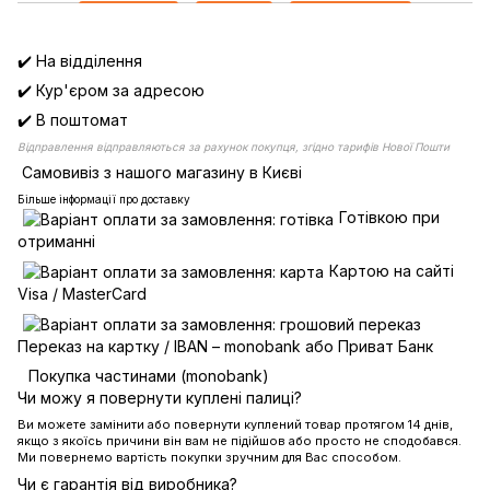
✔️ На відділення
✔️ Кур'єром за адресою
✔️ В поштомат
Відправлення відправляються за рахунок покупця, згідно тарифів Нової Пошти
Самовивіз з нашого магазину в Києві
Більше інформації про доставку
Готівкою при
отриманні
Картою на сайті
Visa / MasterCard
Переказ на картку / IBAN – monobank або Приват Банк
Покупка частинами (monobank)
Чи можу я повернути куплені палиці?
Ви можете замінити або повернути куплений товар протягом 14 днів,
якщо з якоїсь причини він вам не підійшов або просто не сподобався.
Ми повернемо вартість покупки зручним для Вас способом.
Чи є гарантія від виробника?