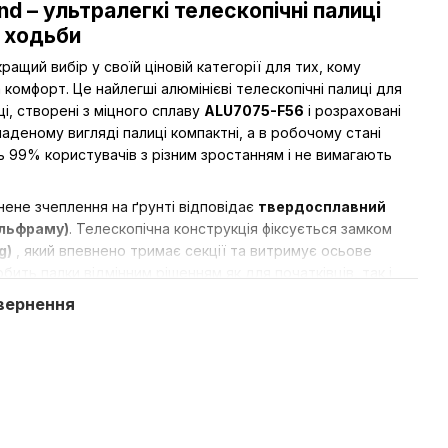
and – ультралегкі телескопічні палиці
 ходьби
ращий вибір у своїй ціновій категорії для тих, кому
а комфорт. Це найлегші алюмінієві телескопічні
палиці для
йці, створені з міцного сплаву
ALU7075-F56
і розраховані
ладеному вигляді палиці компактні, а в робочому стані
ь 99% користувачів з різним зростанням і не вимагають
нене зчеплення на ґрунті відповідає
твердосплавний
ольфраму)
. Телескопічна конструкція фіксується замком
g)
, який впевнено тримає секції та витримує осьове
обить палки відмінним рішенням як для початківців, так і
ехнікою Nordic Walking на просунутому рівні.
вернення
ях забезпечують ергономічна рукоятка
Dual Cork
з
ральної кірки та дихаючий темляк-перчатка із системою
 Відстібання виконується натисканням кнопки зверху
ібно дістати телефон або пляшку, не знімаючи темляк та не
нування.
ки
Professional
: це легкі палиці для скандинавської ходьби,