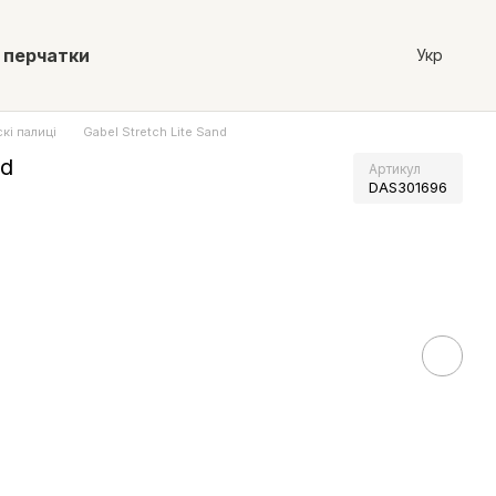
 перчатки
Укр
кі палиці
Gabel Stretch Lite Sand
nd
Артикул
DAS301696