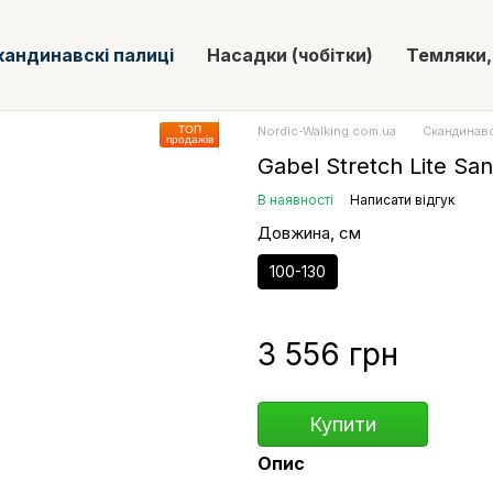
кандинавскі палиці
Насадки (чобітки)
Темляки,
ТОП
Nordic-Walking.com.ua
Скандинавс
продажів
Gabel Stretch Lite Sa
В наявності
Написати відгук
Довжина, см
100-130
3 556 грн
Купити
Опис