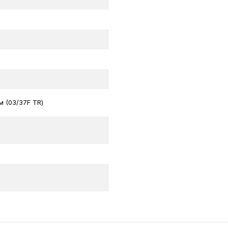
співвідношення
окислення забе
експлуатації.
Basket Chang
м'якими грунта
сезонів.
м (03/37F TR)
Carbide Widia
походження заб
покриття.
Comfort Strap
системою відк