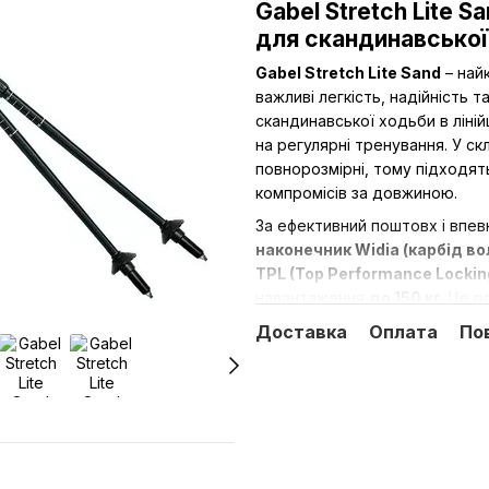
Gabel Stretch Lite S
для скандинавської
Gabel Stretch Lite Sand
– найк
важливі легкість, надійність т
скандинавської ходьби
в ліні
на регулярні тренування. У ск
повнорозмірні, тому підходят
компромісів за довжиною.
За ефективний поштовх і впев
наконечник Widia (карбід в
TPL (Top Performance Lockin
навантаження
до 150 кг
. Це р
для тих, хто вже займається т
Доставка
Оплата
По
Комфорт при тривалих занятт
двошаровою накладкою з нату
швидкого відстібування
NCS
.
рукоятки – зручно, коли потр
відволікаючись від темпу тре
Модель відноситься до ліній