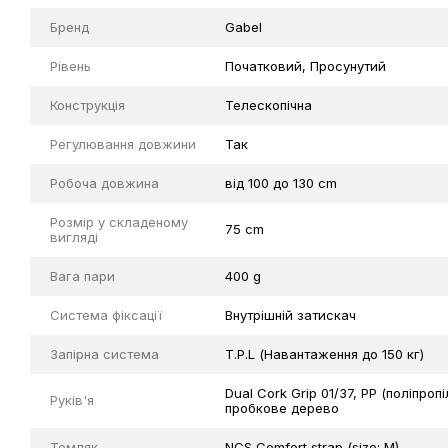
Бренд
Gabel
Рівень
Початковий
,
Просунутий
Конструкція
Телескопічна
Регулювання довжини
Так
Робоча довжина
від 100 до 130 cm
Розмір у складеному
75 cm
вигляді
Вага пари
400 g
Система фіксації
Внутрішній затискач
Запірна система
T.P.L (Навантаження до 150 кг)
Dual Cork Grip 01/37, PP (поліпр
Руків'я
пробкове дерево
Темляк
NCS Comfort strap (size: M)