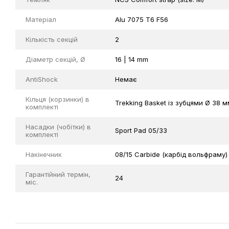
Матеріал
Alu 7075 T6 F56
Кількість секцій
2
Діаметр секцій, Ø
16 | 14 mm
AntiShock
Немає
Кільця (корзинки) в
Trekking Basket із зубцями Ø 38 м
комплекті
Насадки (чобітки) в
Sport Pad 05/33
комплекті
Накінечник
08/15 Carbide (карбід вольфраму)
Гарантійний термін,
24
міс.