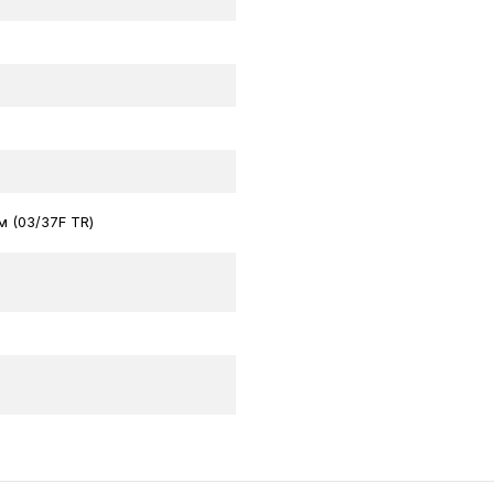
співвідношення
окислення забе
експлуатації.
Basket Chang
м'якими грунта
сезонів.
м (03/37F TR)
Carbide Widia
походження заб
покриття.
Comfort Strap
системою відк