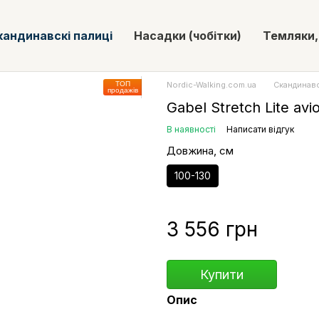
кандинавскі палиці
Насадки (чобітки)
Темляки,
ТОП
Nordic-Walking.com.ua
Скандинавс
продажів
Gabel Stretch Lite avi
В наявності
Написати відгук
Довжина, см
100-130
3 556 грн
Купити
Опис