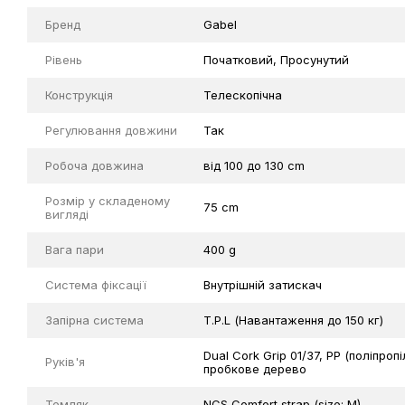
Бренд
Gabel
Рівень
Початковий
,
Просунутий
Конструкція
Телескопічна
Регулювання довжини
Так
Робоча довжина
від 100 до 130 cm
Розмір у складеному
75 cm
вигляді
Вага пари
400 g
Система фіксації
Внутрішній затискач
Запірна система
T.P.L (Навантаження до 150 кг)
Dual Cork Grip 01/37, PP (поліпр
Руків'я
пробкове дерево
Темляк
NCS Comfort strap (size: M)