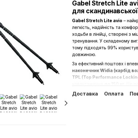
Gabel Stretch Lite a
для скандинавської
Gabel Stretch Lite avio
– найкр
легкість, надійність та комфор
ходьби
в лінійці, створені з м
тренування. У складеному вигл
тому підходять 99% користува
довжиною.
За ефективний поштовх і впев
наконечник Widia (карбід в
TPL (Top Performance Lockin
навантаження
до 150 кг
. Це р
для тих, хто вже займається т
Доставка
Оплата
По
Комфорт при тривалих занятт
двошаровою накладкою з нату
швидкого відстібування
NCS
.
рукоятки – зручно, коли потр
відволікаючись від темпу тре
Модель відноситься до ліній