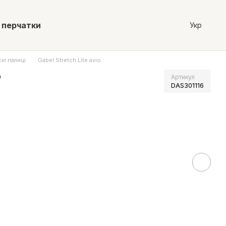
 перчатки
Укр
кі палиці
Gabel Stretch Lite avio
o
Артикул
DAS301116