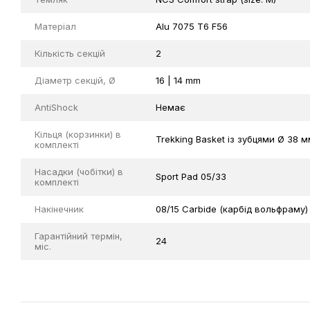
Матеріал
Alu 7075 T6 F56
Кількість секцій
2
Діаметр секцій, Ø
16 | 14 mm
AntiShock
Немає
Кільця (корзинки) в
Trekking Basket із зубцями Ø 38 м
комплекті
Насадки (чобітки) в
Sport Pad 05/33
комплекті
Накінечник
08/15 Carbide (карбід вольфраму)
Гарантійний термін,
24
міс.