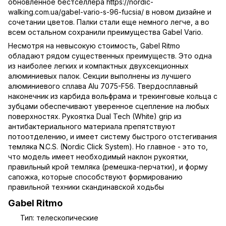
обновленное бестселлера https://nordic-
walking.com.ua/gabel-vario-s-96-fucsia/ в новом дизайне и
сочетании цветов. Палки стали еще немного легче, а во
всем остальном сохранили преимущества Gabel Vario.
Несмотря на невысокую стоимость, Gabel Ritmo
обладают рядом существенных преимуществ. Это одна
из наиболее легких и компактных двухсекционных
алюминиевых палок. Секции выполнены из лучшего
алюминиевого сплава Alu 7075-F56. Твердосплавный
наконечник из карбида вольфрама и трекинговые кольца с
зубцами обеспечивают уверенное сцепление на любых
поверхностях. Рукоятка Dual Tech (White) grip из
антибактериального материала препятствуют
потоотделению, и имеет систему быстрого отстегивания
темляка N.C.S. (Nordic Click System). Но главное - это то,
что модель имеет необходимый наклон рукоятки,
правильный крой темляка (ремешка-перчатки), и форму
сапожка, которые способствуют формированию
правильной техники скандинавской ходьбы
Gabel Ritmo
Тип: телескопические