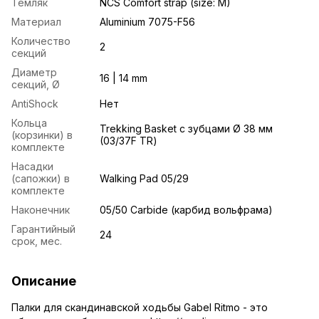
Темляк
NCS Comfort strap (size: M)
Материал
Aluminium 7075-F56
Количество
2
секций
Диаметр
16 | 14 mm
секций, Ø
AntiShock
Нет
Кольца
Trekking Basket с зубцами Ø 38 мм
(корзинки) в
(03/37F TR)
комплекте
Насадки
(сапожки) в
Walking Pad 05/29
комплекте
Наконечник
05/50 Carbide (карбид вольфрама)
Гарантийный
24
срок, мес.
Описание
Палки для скандинавской ходьбы
Gabel Ritmo - это