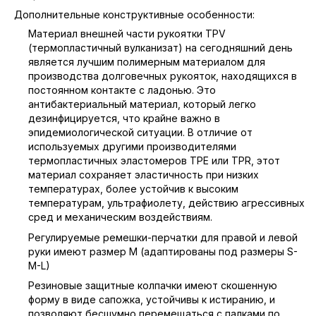
Дополнительные конструктивные особенности:
Материал внешней части рукоятки TPV
(термопластичный вулканизат) на сегодняшний день
является лучшим полимерным материалом для
производства долговечных рукояток, находящихся в
постоянном контакте с ладонью. Это
антибактериальный материал, который легко
дезинфицируется, что крайне важно в
эпидемиологической ситуации. В отличие от
используемых другими производителями
термопластичных эластомеров TPE или TPR, этот
материал сохраняет эластичность при низких
температурах, более устойчив к высоким
температурам, ультрафиолету, действию агрессивных
сред и механическим воздействиям.
Регулируемые ремешки-перчатки для правой и левой
руки имеют размер M (адаптированы под размеры S-
M-L)
Резиновые защитные колпачки имеют скошенную
форму в виде сапожка, устойчивы к истиранию, и
позволяют бесшумно перемещаться с палками по