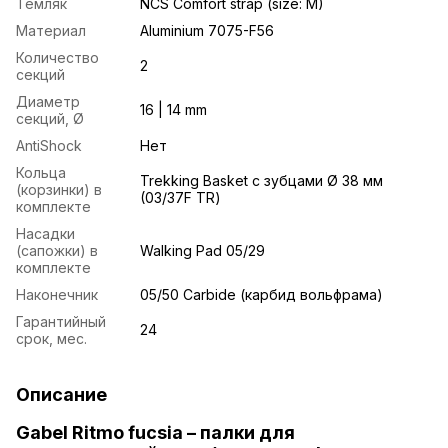
Темляк
NCS Comfort strap (size: M)
Материал
Aluminium 7075-F56
Количество
2
секций
Диаметр
16 | 14 mm
секций, Ø
AntiShock
Нет
Кольца
Trekking Basket с зубцами Ø 38 мм
(корзинки) в
(03/37F TR)
комплекте
Насадки
(сапожки) в
Walking Pad 05/29
комплекте
Наконечник
05/50 Carbide (карбид вольфрама)
Гарантийный
24
срок, мес.
Описание
Gabel Ritmo fucsia – палки для