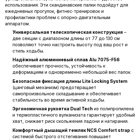
использования. Эти скандинавские палки подойдут для
ежедневных прогулок, фитнес‑тренировок и
профилактики проблем с опорно‑двигательным
аппаратом.
Универсальная телескопическая конструкция
–
две секции с диапазоном длины от 77 до 130 см
позволяют точно настроить высоту под ваш рост и
стиль ходьбы.
Надёжный алюминиевый сплав Alu 7075-F56
обеспечивает прочность, устойчивость к
деформациям и одновременно небольшой вес палок.
Безопасная фиксация длины Lite Locking System
(цанговый механизм) предотвращает
самопроизвольное складывание и обеспечивает
стабильность во время активной ходьбы.
Эргономичная рукоятка Dual Tech
из полипропилена
и термопластичного вулканизата гарантирует удобный
хват, снижает риск скольжения ладони и натирания.
Комфортный дышащий темляк NCS Comfort strap
с
системой быстрого отстегивания повышает