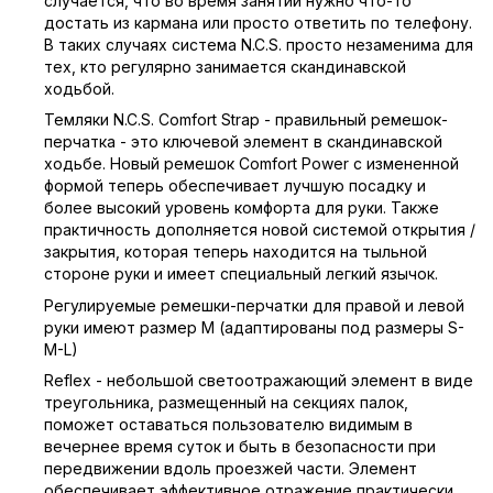
случается, что во время занятий нужно что-то
достать из кармана или просто ответить по телефону.
В таких случаях система N.C.S. просто незаменима для
тех, кто регулярно занимается скандинавской
ходьбой.
Темляки N.C.S. Comfort Strap - правильный ремешок-
перчатка - это ключевой элемент в скандинавской
ходьбе. Новый ремешок Comfort Power с измененной
формой теперь обеспечивает лучшую посадку и
более высокий уровень комфорта для руки. Также
практичность дополняется новой системой открытия /
закрытия, которая теперь находится на тыльной
стороне руки и имеет специальный легкий язычок.
Регулируемые ремешки-перчатки для правой и левой
руки имеют размер M (адаптированы под размеры S-
M-L)
Reflex - небольшой светоотражающий элемент в виде
треугольника, размещенный на секциях палок,
поможет оставаться пользователю видимым в
вечернее время суток и быть в безопасности при
передвижении вдоль проезжей части. Элемент
обеспечивает эффективное отражение практически