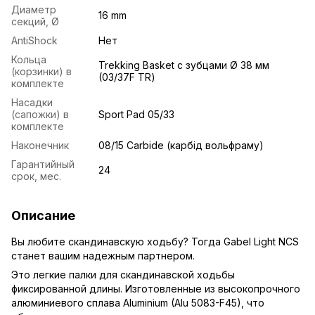
Диаметр
16 mm
секций, Ø
AntiShock
Нет
Кольца
Trekking Basket с зубцами Ø 38 мм
(корзинки) в
(03/37F TR)
комплекте
Насадки
(сапожки) в
Sport Pad 05/33
комплекте
Наконечник
08/15 Carbide (карбід вольфраму)
Гарантийный
24
срок, мес.
Описание
Вы любите скандинавскую ходьбу? Тогда Gabel Light NCS
станет вашим надежным партнером.
Это легкие
палки для скандинавской ходьбы
фиксированной длины. Изготовленные из высокопрочного
алюминиевого сплава Aluminium (Alu 5083-F45), что