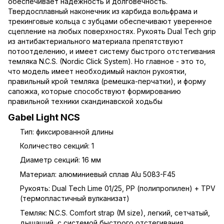
обеспечивает надежность и долговечность.
Твердосплавный наконечник из карбида вольфрама и
трекинговые кольца с зубцами обеспечивают уверенное
сцепление на любых поверхностях. Рукоять Dual Tech grip
из антибактериального материала препятствуют
потоотделению, и имеет систему быстрого отстегивания
темляка N.C.S. (Nordic Click System). Но главное - это то,
что модель имеет необходимый наклон рукоятки,
правильный крой темляка (ремешка-перчатки), и форму
сапожка, которые способствуют формированию
правильной техники скандинавской ходьбы
Gabel Light NCS
Тип: фиксированной длины
Количество секций: 1
Диаметр секций: 16 мм
Материал: алюминиевый сплав Alu 5083-F45
Рукоять: Dual Tech Lime 01/25, PP (полипропилен) + TPV
(термопластичный вулканизат)
Темляк: N.C.S. Comfort strap (M size), легкий, сетчатый,
дышащий, с системой быстрого отстегивания