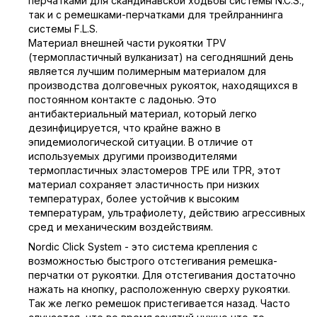
перчатками для скандинавской ходьбы системы N.C.S.,
так и с ремешками-перчатками для трейлраннинга
системы F.L.S.
Материал внешней части рукоятки TPV
(термопластичный вулканизат) на сегодняшний день
является лучшим полимерным материалом для
производства долговечных рукояток, находящихся в
постоянном контакте с ладонью. Это
антибактериальный материал, который легко
дезинфицируется, что крайне важно в
эпидемиологической ситуации. В отличие от
используемых другими производителями
термопластичных эластомеров TPE или TPR, этот
материал сохраняет эластичность при низких
температурах, более устойчив к высоким
температурам, ультрафиолету, действию агрессивных
сред и механическим воздействиям.
Nordic Click System - это система крепления с
возможностью быстрого отстегивания ремешка-
перчатки от рукоятки. Для отстегивания достаточно
нажать на кнопку, расположенную сверху рукоятки.
Так же легко ремешок пристегивается назад. Часто