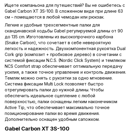
Ищете компаньона для путешествий? Вы не ошибетесь с
Gabel Carbon XT 3S-100. В сложенном виде при длине 63
см – помещаются в любой чемодан или рюкзак.
Легкие и удобные трехсегментные
палки для
скандинавской ходьбы
Gabel регулируемой длины от 90
до 135 cm. Изготовлены из высокопрочного карбона
(Snake Carbon), что сочетает в себе невероятную
легкость и надежность. Двухкомпонентная рукоятка Dual
Cork grip (композит + пробковое дерево) в сочетании с
системой фиксации N.C.S. (Nordic Click System) и темляком
NCS Comfort strap обеспечивает оптимальную передачу
усилия, а также точное управление и контроль движения.
Темляк можно снять с рукоятки за одно мгновение.
Система фиксации Multi Lock позволяет быстро
отрегулировать палки до нужной длины. Чтобы
обеспечить идеальное сцепление с любой
поверхностью, палки оснащены легким наконечником
Active ​​Tip, что обеспечивает максимально точное
позиционирование палки во время движения.
Дополнительно оснащен удобным сапожком.
Gabel Carbon XT 3S-100