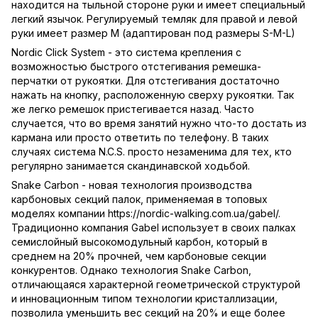
находится на тыльной стороне руки и имеет специальный
легкий язычок. Регулируемый темляк для правой и левой
руки имеет размер M (адаптирован под размеры S-M-L)
Nordic Click System - это система крепления с
возможностью быстрого отстегивания ремешка-
перчатки от рукоятки. Для отстегивания достаточно
нажать на кнопку, расположенную сверху рукоятки. Так
же легко ремешок пристегивается назад. Часто
случается, что во время занятий нужно что-то достать из
кармана или просто ответить по телефону. В таких
случаях система N.C.S. просто незаменима для тех, кто
регулярно занимается скандинавской ходьбой.
Snake Carbon - новая технология производства
карбоновых секций палок, применяемая в топовых
моделях компании https://nordic-walking.com.ua/gabel/.
Традиционно компания Gabel использует в своих палках
семислойный высокомодульный карбон, который в
среднем на 20% прочней, чем карбоновые секции
конкурентов. Однако технология Snake Carbon,
отличающаяся характерной геометрической структурой
и инновационным типом технологии кристаллизации,
позволила уменьшить вес секций на 20% и еще более